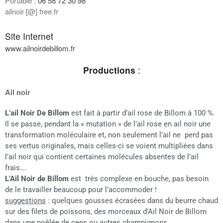
Portable :
06 58 72 30 98
ailnoir [@] free.fr
Site Internet
www.ailnoirdebillom.fr
Productions
:
Ail noir
L’ail Noir De Billom
est fait à partir d’ail rose de Billom à 100 %.
Il se passe, pendant la « mutation » de l’ail rose en ail noir une
transformation moléculaire et, non seulement l’ail ne
perd pas
ses vertus originales, mais celles-ci se voient multipliées dans
l’ail noir qui contient certaines molécules absentes de l’ail
frais….
L’Ail Noir de Billom
est
très complexe en bouche, pas besoin
de le travailler beaucoup pour l’accommoder !
suggestions
: quelques gousses écrasées dans du beurre chaud
sur des filets de poissons, des morceaux d’Ail Noir de Billom
dans une poêlée de ceps ou autres champignons….