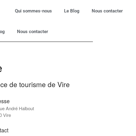
Qui sommes-nous
Le Blog
Nous contacter
log
Nous contacter
Rechercher
Rechercher
e
Articles récents
Coquille Saint-Jacques de la
baie de Saint-Brieuc
ice de tourisme de Vire
Moules de Bouchot de
Pénestin
esse
Véritable Andouille de Vire
rue André Halbout
Andouille de Guémené
0 Vire
Salon du Goût 2026
tact