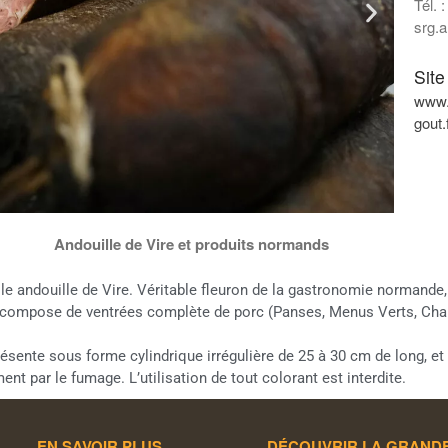
Tél. 
srg.a
Site
www.
gout.
Andouille de Vire et produits normands
le andouille de Vire. Véritable fleuron de la gastronomie normande,
 se compose de ventrées complète de porc (Panses, Menus Verts, Ch
résente sous forme cylindrique irrégulière de 25 à 30 cm de long, et 
nt par le fumage. L’utilisation de tout colorant est interdite.
EN SAVOIR PLUS
DÉCOUVRIR LA GRAND