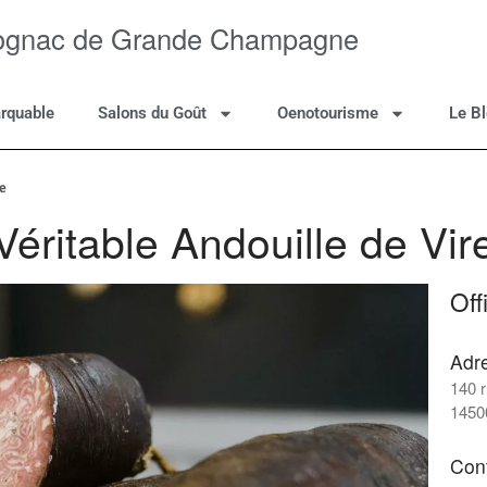
Cognac de Grande Champagne
rquable
Salons du Goût
Oenotourisme
Le B
e
Véritable Andouille de Vir
Off
Adr
140 
1450
Con