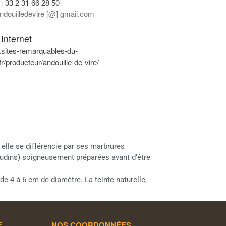
:
+33 2 31 66 28 50
Commentaires
ndouilledevire [@] gmail.com
récents
Aucun commentaire à afficher.
 Internet
sites-remarquables-du-
fr/producteur/andouille-de-vire/
 elle se différencie par ses marbrures
audins) soigneusement préparées avant d’être
de 4 à 6 cm de diamètre. La teinte naturelle,
E
NOS COORDONNÉES