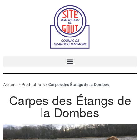
Rechercher
Rechercher
Articles récents
Coquille Saint-Jacques de la
Accueil
»
Producteurs
»
Carpes des Étangs de la Dombes
baie de Saint-Brieuc
Carpes des Étangs de
Moules de Bouchot de
Pénestin
la Dombes
Véritable Andouille de Vire
Andouille de Guémené
Salon du Goût 2026