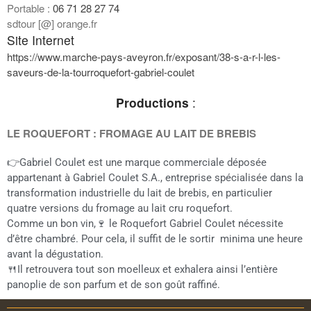
Portable :
06 71 28 27 74
sdtour [@] orange.fr
Site Internet
https://www.marche-pays-aveyron.fr/exposant/38-s-a-r-l-les-
saveurs-de-la-tourroquefort-gabriel-coulet
Productions
:
LE ROQUEFORT : FROMAGE AU LAIT DE BREBIS
👉Gabriel Coulet est une marque commerciale déposée
appartenant à Gabriel Coulet S.A., entreprise spécialisée dans la
transformation industrielle du lait de brebis, en particulier
quatre versions du fromage au lait cru roquefort.
Comme un bon vin,🍷 le Roquefort Gabriel Coulet nécessite
d’être chambré. Pour cela, il suffit de le sortir minima une heure
avant la dégustation.
🍴Il retrouvera tout son moelleux et exhalera ainsi l’entière
panoplie de son parfum et de son goût raffiné.